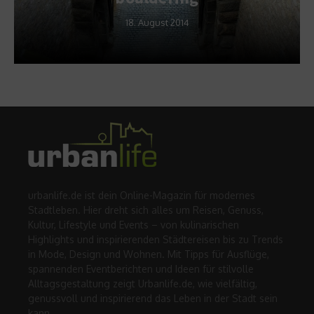
18. August 2014
urbanlife.de ist dein Online-Magazin für modernes
Stadtleben. Hier dreht sich alles um Reisen, Genuss,
Kultur, Lifestyle und Events – von kulinarischen
Highlights und inspirierenden Städtereisen bis zu Trends
in Mode, Design und Wohnen. Mit Tipps für Ausflüge,
spannenden Eventberichten und Ideen für stilvolle
Alltagsgestaltung zeigt Urbanlife.de, wie vielfältig,
genussvoll und inspirierend das Leben in der Stadt sein
kann.