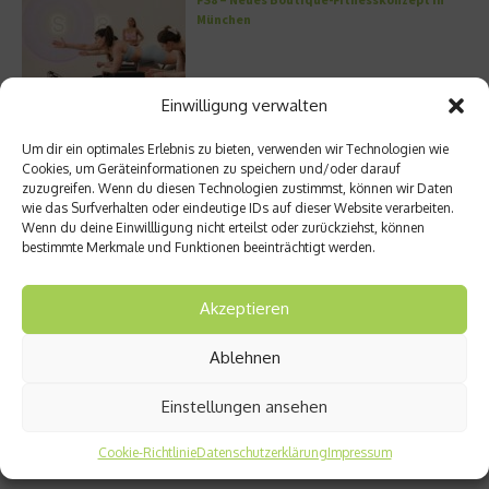
München
Einwilligung verwalten
Miami – Porsche, Gitarren und Street Art
Um dir ein optimales Erlebnis zu bieten, verwenden wir Technologien wie
Cookies, um Geräteinformationen zu speichern und/oder darauf
zuzugreifen. Wenn du diesen Technologien zustimmst, können wir Daten
wie das Surfverhalten oder eindeutige IDs auf dieser Website verarbeiten.
Wenn du deine Einwillligung nicht erteilst oder zurückziehst, können
bestimmte Merkmale und Funktionen beeinträchtigt werden.
50 Best Restaurants: Peru ist Gastgeber
des weltweit bedeutendsten Kulinarik-
Events
Akzeptieren
Ablehnen
Vom Homeoffice bis zur Rooftop Bar: Welche
Brille passt zu welchem Anlass?
Einstellungen ansehen
Cookie-Richtlinie
Datenschutzerklärung
Impressum