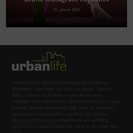
25. Januar 2016
urbanlife.de ist dein Online-Magazin für modernes
Stadtleben. Hier dreht sich alles um Reisen, Genuss,
Kultur, Lifestyle und Events – von kulinarischen
Highlights und inspirierenden Städtereisen bis zu Trends
in Mode, Design und Wohnen. Mit Tipps für Ausflüge,
spannenden Eventberichten und Ideen für stilvolle
Alltagsgestaltung zeigt Urbanlife.de, wie vielfältig,
genussvoll und inspirierend das Leben in der Stadt sein
kann.