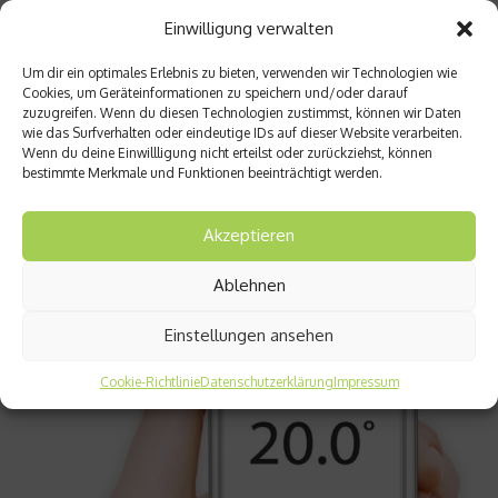
Einwilligung verwalten
Um dir ein optimales Erlebnis zu bieten, verwenden wir Technologien wie
Cookies, um Geräteinformationen zu speichern und/oder darauf
zuzugreifen. Wenn du diesen Technologien zustimmst, können wir Daten
Fashion & Lifestyle
wie das Surfverhalten oder eindeutige IDs auf dieser Website verarbeiten.
Wenn du deine Einwillligung nicht erteilst oder zurückziehst, können
Top 5 Apps – Wohnen und Einrichten
bestimmte Merkmale und Funktionen beeinträchtigt werden.
Apps dienen nicht nur der Unterhaltung, sie können auch im
Alltag helfen. In unserer Reihe „Top 5 Apps“ präsentieren wir
Akzeptieren
euch diese Woche nützliche Apps rund ums Thema Wohnen
und Einrichten....
Ablehnen
Weiterlesen
Einstellungen ansehen
Cookie-Richtlinie
Datenschutzerklärung
Impressum