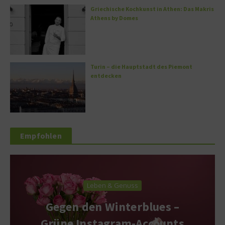
Griechische Kochkunst in Athen: Das Makris
Athens by Domes
Turin – die Hauptstadt des Piemont
entdecken
Empfohlen
Leben & Genuss
Gegen den Winterblues –
Grüne Instagram-Accounts