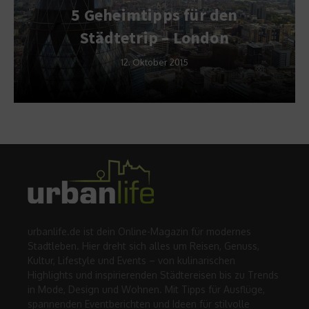
5 Geheimtipps für den
Städtetrip – London
12. Oktober 2015
urbanlife.de ist dein Online-Magazin für modernes
Stadtleben. Hier dreht sich alles um Reisen, Genuss,
Kultur, Lifestyle und Events – von kulinarischen
Highlights und inspirierenden Städtereisen bis zu Trends
in Mode, Design und Wohnen. Mit Tipps für Ausflüge,
spannenden Eventberichten und Ideen für stilvolle