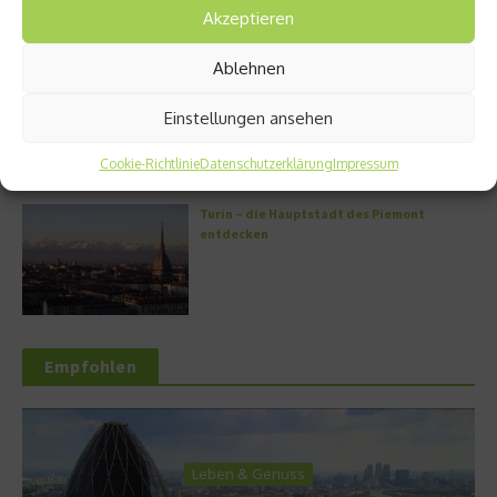
Akzeptieren
Ablehnen
Griechische Kochkunst in Athen: Das Makris
Athens by Domes
Einstellungen ansehen
Cookie-Richtlinie
Datenschutzerklärung
Impressum
Turin – die Hauptstadt des Piemont
entdecken
Empfohlen
Leben & Genuss