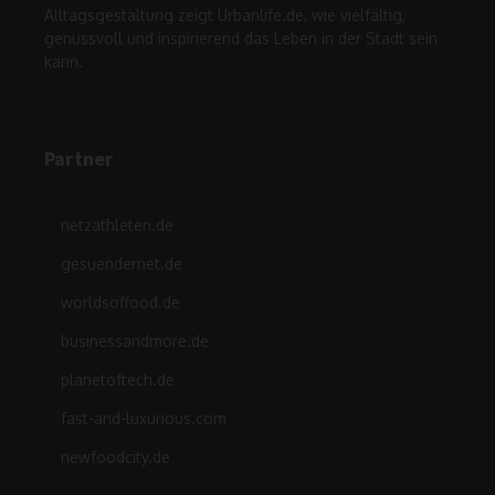
Alltagsgestaltung zeigt Urbanlife.de, wie vielfältig,
genussvoll und inspirierend das Leben in der Stadt sein
kann.
Partner
netzathleten.de
gesuendernet.de
worldsoffood.de
businessandmore.de
planetoftech.de
fast-and-luxurious.com
newfoodcity.de