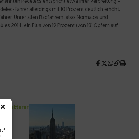
ogenannten Pedelecs entspricht etwa ihrer Verbreitung –
delec-Fahrer allerdings mit 10 Prozent deutlich erhöht.
ahrer. Unter allen Radfahrern, also Normalos und
 es 2014, ein Plus von 19 Prozent (von 181 Opfern auf
denkletterer
auf
t,