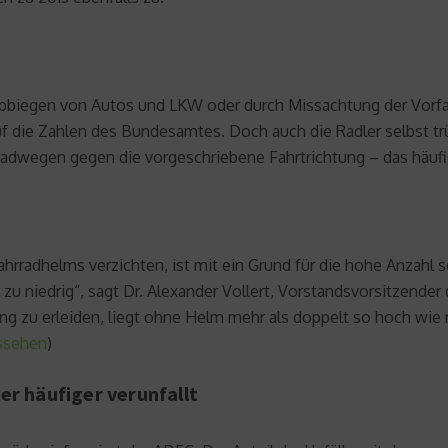
biegen von Autos und LKW oder durch Missachtung der Vorfah
auf die Zahlen des Bundesamtes. Doch auch die Radler selbst t
adwegen gegen die vorgeschriebene Fahrtrichtung – das häufi
ahrradhelms verzichten, ist mit ein Grund für die hohe Anzahl
l zu niedrig“, sagt Dr. Alexander Vollert, Vorstandsvorsitzend
ung zu erleiden, liegt ohne Helm mehr als doppelt so hoch wie 
ussehen
)
er häufiger verunfallt