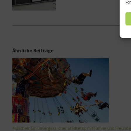
kön
Ähnliche Beiträge
München: Ein unvergesslicher Städtetrip mit Familie und Freunde