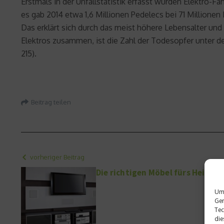
Erstmals in der Unfallstatistik erfasst wurden Elektro-F
es gab 2014 etwa 1,6 Millionen Pedelecs bei 71 Millionen 
Das erklärt sich durch das meist höhere Lebensalter und
Elektros zusammen, ist die Zahl der Todesopfer unter de
215).
Beitrag teilen
vorheriger Beitrag
Die richtigen Möbel fürs Heimki
Um 
Ger
Tec
die