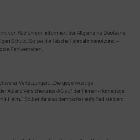
rt von Radfahrern, informiert der Allgemeine Deutsche
rügen Schuld. So sei die falsche Fahrbahnbenutzung –
gste Fehlverhalten.
 schwerer Verletzungen. „Die gegenwärtige
er der Allianz Versicherungs-AG auf der Firmen-Homepage.
mit Helm.“ Solltet ihr also demnächst aufs Rad steigen: