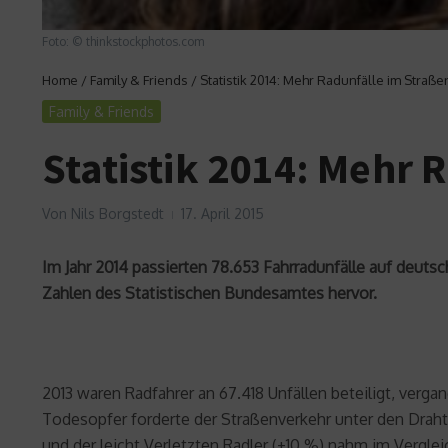
Foto: © thinkstockphotos.com
Home
/
Family & Friends
/
Statistik 2014: Mehr Radunfälle im Straß
Family & Friends
Statistik 2014: Mehr
Von
Nils Borgstedt
17. April 2015
Im Jahr 2014 passierten 78.653 Fahrradunfälle auf deuts
Zahlen des Statistischen Bundesamtes hervor.
2013 waren Radfahrer an 67.418 Unfällen beteiligt, verg
Todesopfer forderte der Straßenverkehr unter den Drahte
und der leicht Verletzten Radler (+10 %) nahm im Verglei