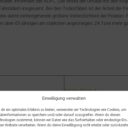
ahrräder, informiert der ADFC. Der Anteil der Unfälle mit den s
Fahrrädern insgesamt. Bei den Todesfällen ist der Anteil der Pe
 die damit einhergehende größere Verletzlichkeit der Pedelec-F
n über 65-Jährigen am stärksten angestiegen: 24 Tote mehr gab
Nächster Beitrag
Einwilligung verwalten
no
Buildering – Moderne Fassa
dir ein optimales Erlebnis zu bieten, verwenden wir Technologien wie Cookies, um
äteinformationen zu speichern und/oder darauf zuzugreifen. Wenn du diesen
hnologien zustimmst, können wir Daten wie das Surfverhalten oder eindeutige IDs 
ser Website verarbeiten. Wenn du deine Einwillligung nicht erteilst oder zurückziehs