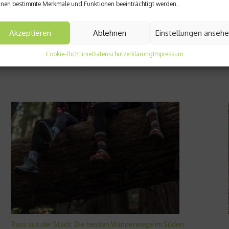
nen bestimmte Merkmale und Funktionen beeinträchtigt werden.
Akzeptieren
Ablehnen
Einstellungen anseh
Cookie-Richtlinie
Datenschutzerklärung
Impressum
Raus aus der Stadt: Die besten Wanderwege im Süden