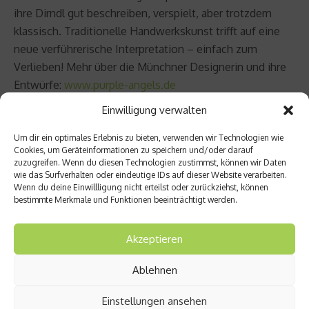
ihre Dirndl gut beschreiben, verspielt, aber trotzdem
klassisch. Traditionelle Handwerkskunst trifft auf eine
neue verführerische Interpretation – einfach zum
Verlieben! Mehr über die Münchner Designerin und ihre
Entwürfe:
www.purple-angels.de
Einwilligung verwalten
Um dir ein optimales Erlebnis zu bieten, verwenden wir Technologien wie
Cookies, um Geräteinformationen zu speichern und/oder darauf
Beitrag teilen
zuzugreifen. Wenn du diesen Technologien zustimmst, können wir Daten
wie das Surfverhalten oder eindeutige IDs auf dieser Website verarbeiten.
Wenn du deine Einwillligung nicht erteilst oder zurückziehst, können
bestimmte Merkmale und Funktionen beeinträchtigt werden.
vorheriger Beitrag
Akzeptieren
Für
Einhei
Ablehnen
mische
und
Einstellungen ansehen
Zuagr
Nächster Beitrag