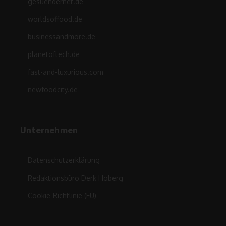
gesuendernet.de
worldsoffood.de
businessandmore.de
planetoftech.de
fast-and-luxurious.com
newfoodcity.de
Unternehmen
Datenschutzerklärung
Redaktionsbüro Derk Hoberg
Cookie-Richtlinie (EU)