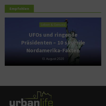
Empfohlen
Leben & Genuss
UFOs und ringende
Präsidenten – 10 skurrile
Nordamerika-Fakten
13. August 2020