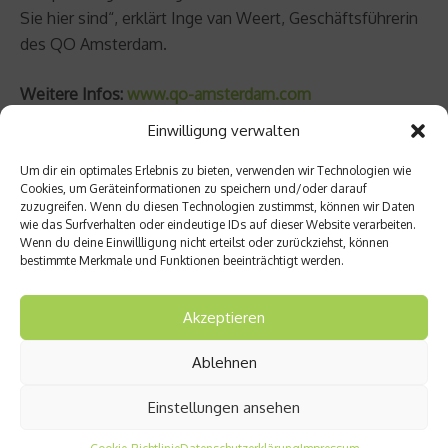
Sie hier sind“, erklärt Inge van Weert, Geschäftsführerin
des QO Amsterdam.
Weitere Infos:
www.qo-amsterdam.com
Einwilligung verwalten
Beitrag teilen
Um dir ein optimales Erlebnis zu bieten, verwenden wir Technologien wie
Cookies, um Geräteinformationen zu speichern und/oder darauf
zuzugreifen. Wenn du diesen Technologien zustimmst, können wir Daten
wie das Surfverhalten oder eindeutige IDs auf dieser Website verarbeiten.
Wenn du deine Einwillligung nicht erteilst oder zurückziehst, können
vorheriger Beitrag
bestimmte Merkmale und Funktionen beeinträchtigt werden.
Stand-
Up-
Akzeptieren
Paddli
ng,
Disc-
Ablehnen
Golf
Nächster Beitrag
und
Einstellungen ansehen
10
Drache
Fakten
nbootf