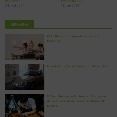
Freunde ...
Deutschlands
24. Mai 2024
14. Juni 2022
Aktuelles
FS8 – Neues Boutique-Fitnesskonzept in
München
Miami – Porsche, Gitarren und Street Art
50 Best Restaurants: Peru ist Gastgeber
des weltweit bedeutendsten Kulinarik-
Events