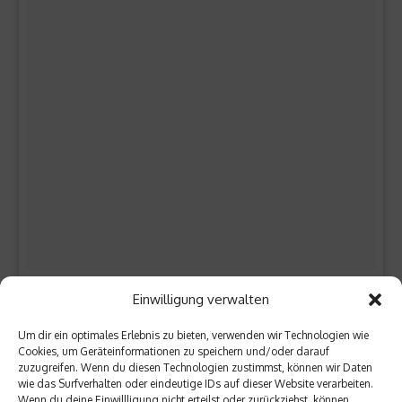
Ein von @marydaze gepostetes Foto
am
29. Mai 2016 um 23:52 Uhr
Einwilligung verwalten
Um dir ein optimales Erlebnis zu bieten, verwenden wir Technologien wie
Fazit
Cookies, um Geräteinformationen zu speichern und/oder darauf
zuzugreifen. Wenn du diesen Technologien zustimmst, können wir Daten
wie das Surfverhalten oder eindeutige IDs auf dieser Website verarbeiten.
Alles in allem präsentierte sich das Rockavaria 2016 von
Wenn du deine Einwillligung nicht erteilst oder zurückziehst, können