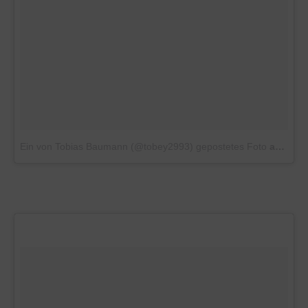
Ein von Tobias Baumann (@tobey2993) gepostetes Foto
am
29. 