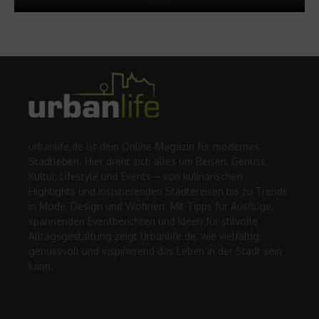
urbanlife.de ist dein Online-Magazin für modernes
Stadtleben. Hier dreht sich alles um Reisen, Genuss,
Kultur, Lifestyle und Events – von kulinarischen
Highlights und inspirierenden Städtereisen bis zu Trends
in Mode, Design und Wohnen. Mit Tipps für Ausflüge,
spannenden Eventberichten und Ideen für stilvolle
Alltagsgestaltung zeigt Urbanlife.de, wie vielfältig,
genussvoll und inspirierend das Leben in der Stadt sein
kann.