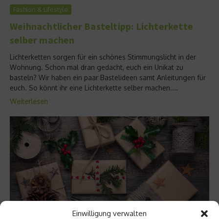
Fashion & Lifestyle
Weihnachtlicher Basteltipp: Lichterkette
selber machen
Lichterketten sorgen für ein schönes Stimmungslicht in der
Wohnung. Schon mal dran gedacht, euch ein Unikat zu
basteln? Wir haben ein paar Bastelideen samt Anleitungen für
euch. So könnt ihr eine Lichterkette selber machen....
Weiterlesen
Einwilligung verwalten