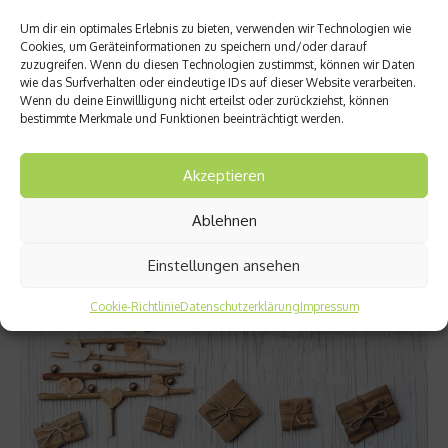
Um dir ein optimales Erlebnis zu bieten, verwenden wir Technologien wie
Fashion & Lifestyle
Cookies, um Geräteinformationen zu speichern und/oder darauf
zuzugreifen. Wenn du diesen Technologien zustimmst, können wir Daten
Tipps zum Weihnachtsgeschenke dekorieren
wie das Surfverhalten oder eindeutige IDs auf dieser Website verarbeiten.
Wenn du deine Einwillligung nicht erteilst oder zurückziehst, können
Ihr möchtet eure Weihnachtsgeschenke dekorieren, habt aber
bestimmte Merkmale und Funktionen beeinträchtigt werden.
keinen Plan wie? Wir haben ein paar Tipps für euch
zusammengestellt, wie ihr eure Geschenke weihnachtlich
dekorieren könnt – so geht’s....
Akzeptieren
Weiterlesen
Ablehnen
Einstellungen ansehen
Cookie-Richtlinie
Datenschutzerklärung
Impressum