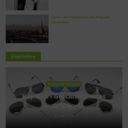
Turin – die Hauptstadt des Piemont
entdecken
Empfohlen
Fashion & Lifestyle
Ray-Ban – Geschichte eines
Erfolgs
17. Juli 2013