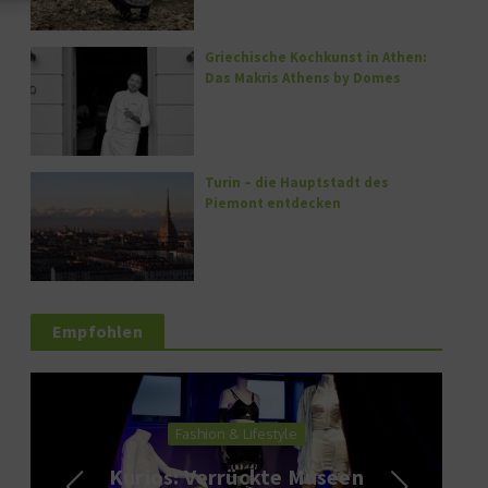
Griechische Kochkunst in Athen:
Das Makris Athens by Domes
Turin – die Hauptstadt des
Piemont entdecken
Empfohlen
Fashion & Lifestyle
Kurios: Verrückte Museen