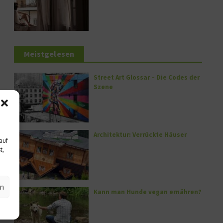
Meistgelesen
Street Art Glossar – Die Codes der
Szene
Architektur: Verrückte Häuser
auf
t,
en
Kann man Hunde vegan ernähren?