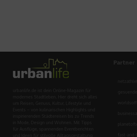
Partner
netzathle
urbanlife.de ist dein Online-Magazin für
gesuende
modernes Stadtleben. Hier dreht sich alles
worldsof
um Reisen, Genuss, Kultur, Lifestyle und
Events – von kulinarischen Highlights und
business
inspirierenden Städtereisen bis zu Trends
in Mode, Design und Wohnen. Mit Tipps
planetoft
für Ausflüge, spannenden Eventberichten
fast-and-
und Ideen für stilvolle Alltagsgestaltung