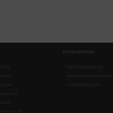
kann man noch pflanzen?
8. August 2024
Unternehmen
ten.de
Datenschutzerklärung
rnet.de
Redaktionsbüro Derk Hober
food.de
Cookie-Richtlinie (EU)
andmore.de
ech.de
luxurious.com