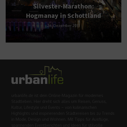
Silvester-Marathon:
Hogmanay in Schottland
26. Dezember 2013
urbanlife.de ist dein Online-Magazin für modernes
Stadtleben. Hier dreht sich alles um Reisen, Genuss,
Kultur, Lifestyle und Events – von kulinarischen
Highlights und inspirierenden Städtereisen bis zu Trends
in Mode, Design und Wohnen. Mit Tipps für Ausflüge,
spannenden Eventberichten und Ideen für stilvolle