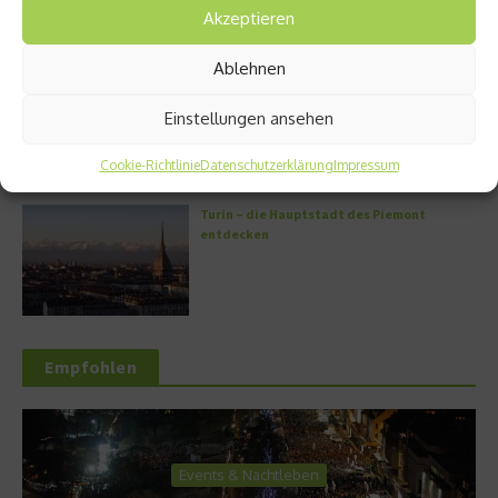
Akzeptieren
Ablehnen
Griechische Kochkunst in Athen: Das Makris
Athens by Domes
Einstellungen ansehen
Cookie-Richtlinie
Datenschutzerklärung
Impressum
Turin – die Hauptstadt des Piemont
entdecken
Empfohlen
Events & Nachtleben