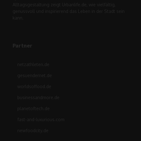
Alltagsgestaltung zeigt Urbanlife.de, wie vielfältig,
genussvoll und inspirierend das Leben in der Stadt sein
kann.
Partner
netzathleten.de
gesuendernet.de
worldsoffood.de
businessandmore.de
planetoftech.de
fast-and-luxurious.com
newfoodcity.de