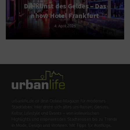
Die Kunst des Geldes – Das
nhow Hotel Frankfurt
4. April 2025
urbanlife.de ist dein Online-Magazin für modernes
Stadtleben. Hier dreht sich alles um Reisen, Genuss,
Kultur, Lifestyle und Events – von kulinarischen
Highlights und inspirierenden Städtereisen bis zu Trends
in Mode, Design und Wohnen. Mit Tipps für Ausflüge,