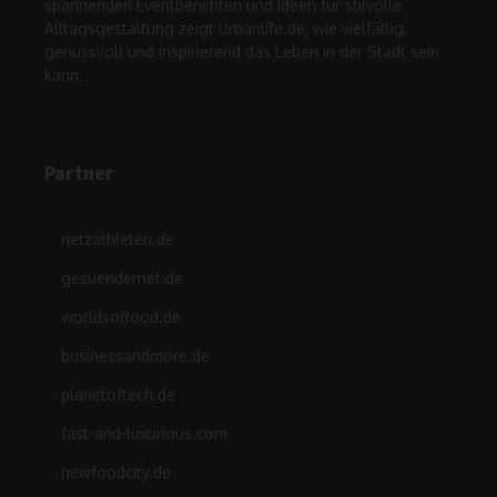
spannenden Eventberichten und Ideen für stilvolle
Alltagsgestaltung zeigt Urbanlife.de, wie vielfältig,
genussvoll und inspirierend das Leben in der Stadt sein
kann.
Partner
netzathleten.de
gesuendernet.de
worldsoffood.de
businessandmore.de
planetoftech.de
fast-and-luxurious.com
newfoodcity.de