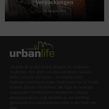
Verpackungen
29. August 2016
urbanlife.de ist dein Online-Magazin für modernes
Stadtleben. Hier dreht sich alles um Reisen, Genuss,
Kultur, Lifestyle und Events – von kulinarischen
Highlights und inspirierenden Städtereisen bis zu Trends
in Mode, Design und Wohnen. Mit Tipps für Ausflüge,
spannenden Eventberichten und Ideen für stilvolle
Alltagsgestaltung zeigt Urbanlife.de, wie vielfältig,
genussvoll und inspirierend das Leben in der Stadt sein
kann.