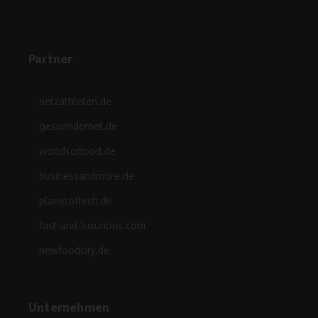
Partner
netzathleten.de
gesuendernet.de
worldsoffood.de
businessandmore.de
planetoftech.de
fast-and-luxurious.com
newfoodcity.de
Unternehmen