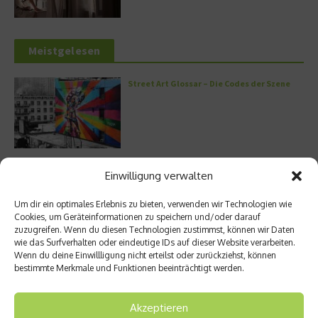
Meistgelesen
Street Art Glossar – Die Codes der Szene
Architektur: Verrückte Häuser
Einwilligung verwalten
Um dir ein optimales Erlebnis zu bieten, verwenden wir Technologien wie
Cookies, um Geräteinformationen zu speichern und/oder darauf
zuzugreifen. Wenn du diesen Technologien zustimmst, können wir Daten
wie das Surfverhalten oder eindeutige IDs auf dieser Website verarbeiten.
Kann man Hunde vegan ernähren?
Wenn du deine Einwillligung nicht erteilst oder zurückziehst, können
bestimmte Merkmale und Funktionen beeinträchtigt werden.
Akzeptieren