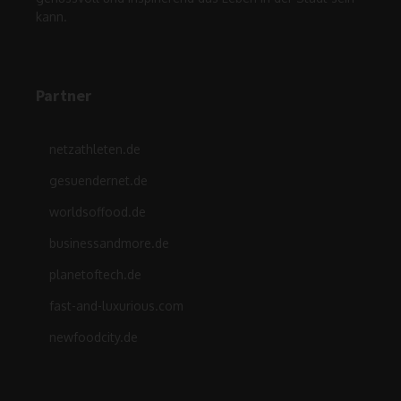
kann.
Partner
netzathleten.de
gesuendernet.de
worldsoffood.de
businessandmore.de
planetoftech.de
fast-and-luxurious.com
newfoodcity.de