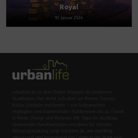
Royal
10. Januar 2026
urbanlife.de ist dein Online-Magazin für modernes
Stadtleben. Hier dreht sich alles um Reisen, Genuss,
Kultur, Lifestyle und Events – von kulinarischen
Highlights und inspirierenden Städtereisen bis zu Trends
in Mode, Design und Wohnen. Mit Tipps für Ausflüge,
spannenden Eventberichten und Ideen für stilvolle
Alltagsgestaltung zeigt Urbanlife.de, wie vielfältig,
genussvoll und inspirierend das Leben in der Stadt sein