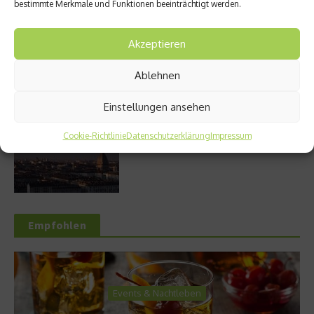
bestimmte Merkmale und Funktionen beeinträchtigt werden.
Akzeptieren
Griechische Kochkunst in Athen: Das Makris
Athens by Domes
Ablehnen
Einstellungen ansehen
Turin – die Hauptstadt des Piemont
Cookie-Richtlinie
Datenschutzerklärung
Impressum
entdecken
Empfohlen
Events & Nachtleben