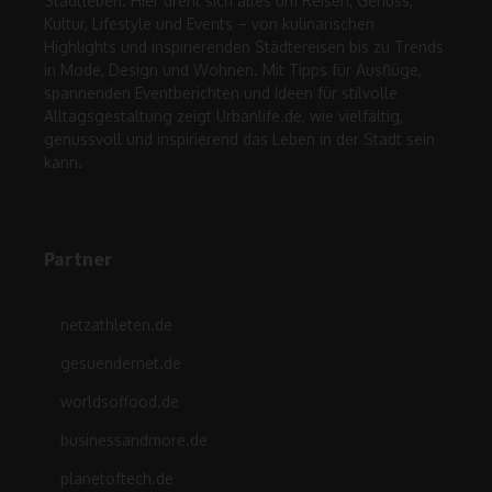
Stadtleben. Hier dreht sich alles um Reisen, Genuss,
Kultur, Lifestyle und Events – von kulinarischen
Highlights und inspirierenden Städtereisen bis zu Trends
in Mode, Design und Wohnen. Mit Tipps für Ausflüge,
spannenden Eventberichten und Ideen für stilvolle
Alltagsgestaltung zeigt Urbanlife.de, wie vielfältig,
genussvoll und inspirierend das Leben in der Stadt sein
kann.
Partner
netzathleten.de
gesuendernet.de
worldsoffood.de
businessandmore.de
planetoftech.de