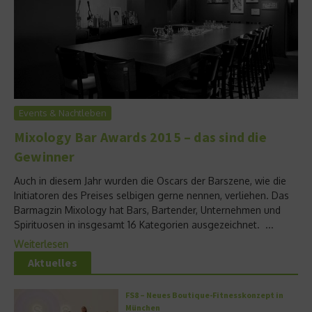
Events & Nachtleben
Mixology Bar Awards 2015 – das sind die
Gewinner
Auch in diesem Jahr wurden die Oscars der Barszene, wie die
Initiatoren des Preises selbigen gerne nennen, verliehen. Das
Barmagzin Mixology hat Bars, Bartender, Unternehmen und
Spirituosen in insgesamt 16 Kategorien ausgezeichnet. ...
Weiterlesen
Aktuelles
FS8 – Neues Boutique-Fitnesskonzept in
München