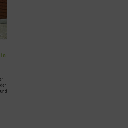
 in
-
er
der
 und