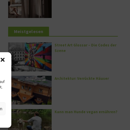
Meistgelesen
Street Art Glossar – Die Codes der
Szene
Architektur: Verrückte Häuser
auf
t,
en
Kann man Hunde vegan ernähren?