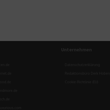
unterwegs
11. März 2015
Unternehmen
ten.de
Datenschutzerklärung
rnet.de
Redaktionsbüro Derk Hober
food.de
Cookie-Richtlinie (EU)
andmore.de
ech.de
luxurious.com