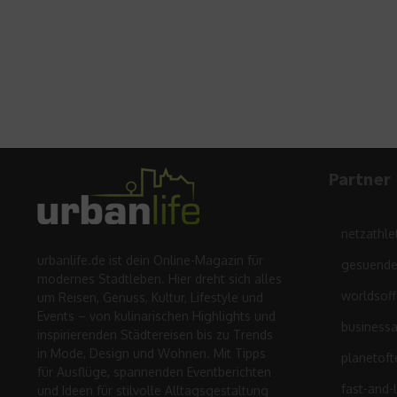
Partner
netzathle
urbanlife.de ist dein Online-Magazin für
gesuende
modernes Stadtleben. Hier dreht sich alles
worldsof
um Reisen, Genuss, Kultur, Lifestyle und
Events – von kulinarischen Highlights und
business
inspirierenden Städtereisen bis zu Trends
in Mode, Design und Wohnen. Mit Tipps
planetoft
für Ausflüge, spannenden Eventberichten
fast-and-
und Ideen für stilvolle Alltagsgestaltung