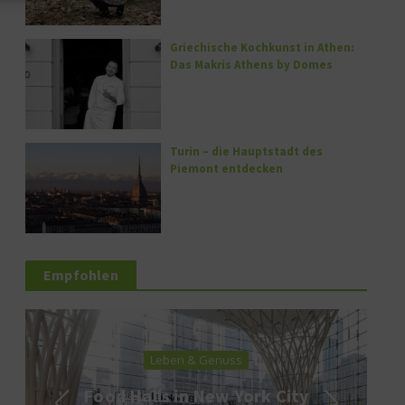
Griechische Kochkunst in Athen:
Das Makris Athens by Domes
Turin – die Hauptstadt des
Piemont entdecken
Empfohlen
Leben & Genuss
Food Halls in New York City