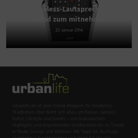
Wireless-Lautsprecher
Sound zum mitnehmen
22. Januar 2014
urbanlife.de ist dein Online-Magazin für modernes
Stadtleben. Hier dreht sich alles um Reisen, Genuss,
Kultur, Lifestyle und Events – von kulinarischen
Highlights und inspirierenden Städtereisen bis zu Trends
in Mode, Design und Wohnen. Mit Tipps für Ausflüge,
spannenden Eventberichten und Ideen für stilvolle