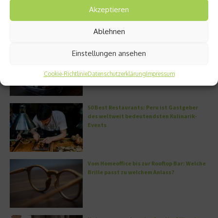
München
Akzeptieren
Ablehnen
Miami – Porsche, Gitarren und Street Art
Einstellungen ansehen
Cookie-Richtlinie
Datenschutzerklärung
Impressum
50 Best Restaurants: Peru ist Gastgeber
des weltweit bedeutendsten Kulinarik-
Events
Vom Homeoffice bis zur Rooftop Bar: Welche
Brille passt zu welchem Anlass?