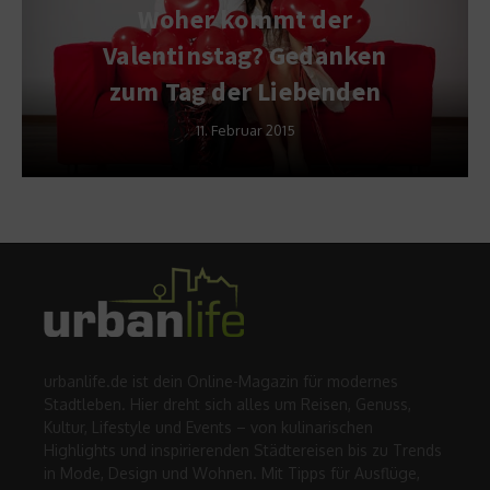
Woher kommt der
Valentinstag? Gedanken
zum Tag der Liebenden
11. Februar 2015
urbanlife.de ist dein Online-Magazin für modernes
Stadtleben. Hier dreht sich alles um Reisen, Genuss,
Kultur, Lifestyle und Events – von kulinarischen
Highlights und inspirierenden Städtereisen bis zu Trends
in Mode, Design und Wohnen. Mit Tipps für Ausflüge,