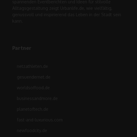
spannenden Eventberichten und Ideen für stilvolle
Alltagsgestaltung zeigt Urbanlife.de, wie vielfältig,
genussvoll und inspirierend das Leben in der Stadt sein
kann.
Partner
netzathleten.de
gesuendernet.de
worldsoffood.de
businessandmore.de
planetoftech.de
fast-and-luxurious.com
newfoodcity.de