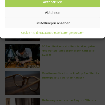
Akzeptieren
Ablehnen
Miami – Porsche, Gitarren und Street Art
Einstellungen ansehen
Cookie-Richtlinie
Datenschutzerklärung
Impressum
50 Best Restaurants: Peru ist Gastgeber
des weltweit bedeutendsten Kulinarik-
Events
Vom Homeoffice bis zur Rooftop Bar: Welche
Brille passt zu welchem Anlass?
Unterwegs rund um das Amyth of Nicosia