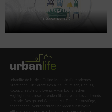
Kleines Möbellexikon –
Möbel-Fachbegriffe erklärt
18. September 2015
urbanlife.de ist dein Online-Magazin für modernes
Stadtleben. Hier dreht sich alles um Reisen, Genuss,
Kultur, Lifestyle und Events – von kulinarischen
Highlights und inspirierenden Städtereisen bis zu Trends
in Mode, Design und Wohnen. Mit Tipps für Ausflüge,
spannenden Eventberichten und Ideen für stilvolle
Alltagsgestaltung zeigt Urbanlife.de, wie vielfältig,