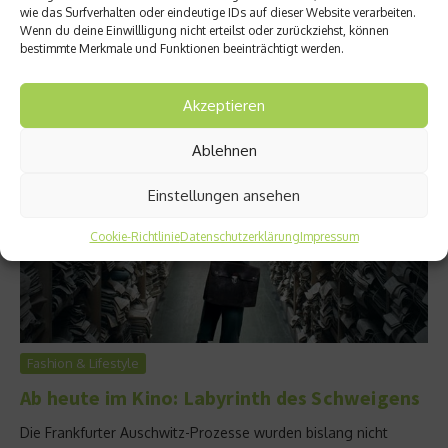
Rolle in American Horror Story Geschichte und Leonardo
wie das Surfverhalten oder eindeutige IDs auf dieser Website verarbeiten.
Wenn du deine Einwillligung nicht erteilst oder zurückziehst, können
DiCaprios Hoffnung auf seinen ersten Oscar wächst. Das sind
bestimmte Merkmale und Funktionen beeinträchtigt werden.
die Gewinner der Golden Globes 2016....
Weiterlesen
Akzeptieren
Ablehnen
Einstellungen ansehen
Cookie-Richtlinie
Datenschutzerklärung
Impressum
Fashion & Lifestyle
Ab heute im Kino: Labyrinth des Schweigens
Die Frankfurter Auschwitz-Prozesse wurden bislang nicht