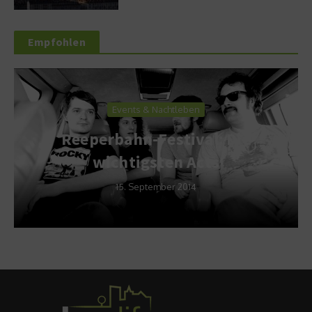
Empfohlen
Events & Nachtleben
Reeperbahn-Festival: Die
wichtigsten Acts
15. September 2014