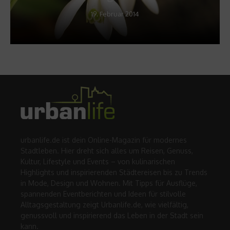
19. Februar 2014
urbanlife.de ist dein Online-Magazin für modernes
Stadtleben. Hier dreht sich alles um Reisen, Genuss,
Kultur, Lifestyle und Events – von kulinarischen
Highlights und inspirierenden Städtereisen bis zu Trends
in Mode, Design und Wohnen. Mit Tipps für Ausflüge,
spannenden Eventberichten und Ideen für stilvolle
Alltagsgestaltung zeigt Urbanlife.de, wie vielfältig,
genussvoll und inspirierend das Leben in der Stadt sein
kann.