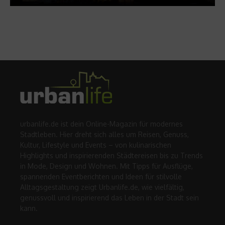
urbanlife.de ist dein Online-Magazin für modernes
Stadtleben. Hier dreht sich alles um Reisen, Genuss,
Kultur, Lifestyle und Events – von kulinarischen
Highlights und inspirierenden Städtereisen bis zu Trends
in Mode, Design und Wohnen. Mit Tipps für Ausflüge,
spannenden Eventberichten und Ideen für stilvolle
Alltagsgestaltung zeigt Urbanlife.de, wie vielfältig,
genussvoll und inspirierend das Leben in der Stadt sein
kann.