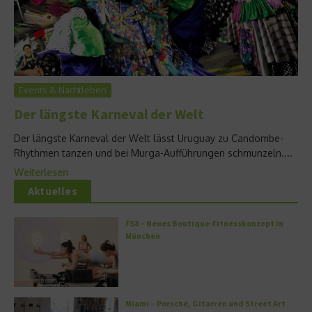
Events & Nachtleben
Der längste Karneval der Welt
Der längste Karneval der Welt lässt Uruguay zu Candombe-
Rhythmen tanzen und bei Murga-Aufführungen schmunzeln....
Weiterlesen
Aktuelles
FS8 – Neues Boutique-Fitnesskonzept in
München
Miami – Porsche, Gitarren und Street Art