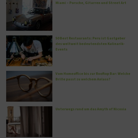
Miami – Porsche, Gitarren und Street Art
50 Best Restaurants: Peru ist Gastgeber
des weltweit bedeutendsten Kulinarik-
Events
Vom Homeoffice bis zur Rooftop Bar: Welche
Brille passt zu welchem Anlass?
Unterwegs rund um das Amyth of Nicosia