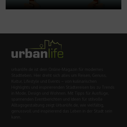
urbanlife.de ist dein Online-Magazin für modernes
Stadtleben. Hier dreht sich alles um Reisen, Genuss,
Kultur, Lifestyle und Events – von kulinarischen
Highlights und inspirierenden Städtereisen bis zu Trends
in Mode, Design und Wohnen. Mit Tipps für Ausflüge,
spannenden Eventberichten und Ideen für stilvolle
Alltagsgestaltung zeigt Urbanlife.de, wie vielfältig,
genussvoll und inspirierend das Leben in der Stadt sein
kann.