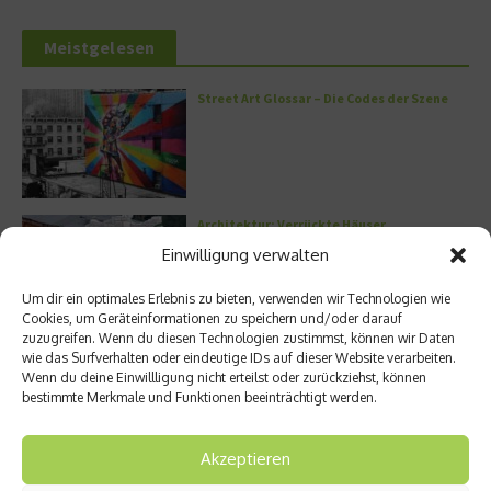
Meistgelesen
Street Art Glossar – Die Codes der Szene
Architektur: Verrückte Häuser
Einwilligung verwalten
Um dir ein optimales Erlebnis zu bieten, verwenden wir Technologien wie
Cookies, um Geräteinformationen zu speichern und/oder darauf
zuzugreifen. Wenn du diesen Technologien zustimmst, können wir Daten
Kann man Hunde vegan ernähren?
wie das Surfverhalten oder eindeutige IDs auf dieser Website verarbeiten.
Wenn du deine Einwillligung nicht erteilst oder zurückziehst, können
bestimmte Merkmale und Funktionen beeinträchtigt werden.
Akzeptieren
Griechische Kochkunst in Athen: Das Makris