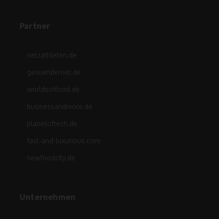
Partner
netzathleten.de
gesuendernet.de
worldsoffood.de
businessandmore.de
planetoftech.de
fast-and-luxurious.com
newfoodcity.de
Unternehmen