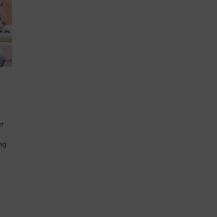
er
ng