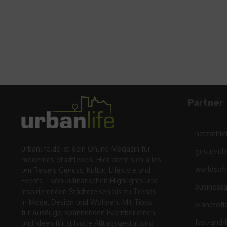
Partner
netzathle
urbanlife.de ist dein Online-Magazin für
gesuende
modernes Stadtleben. Hier dreht sich alles
worldsof
um Reisen, Genuss, Kultur, Lifestyle und
Events – von kulinarischen Highlights und
business
inspirierenden Städtereisen bis zu Trends
in Mode, Design und Wohnen. Mit Tipps
planetoft
für Ausflüge, spannenden Eventberichten
fast-and-
und Ideen für stilvolle Alltagsgestaltung