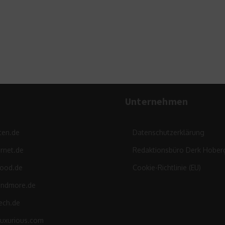
eigene Rasen
9. Mai 2014
Unternehmen
ten.de
Datenschutzerklärung
rnet.de
Redaktionsbüro Derk Hober
food.de
Cookie-Richtlinie (EU)
andmore.de
ech.de
luxurious.com