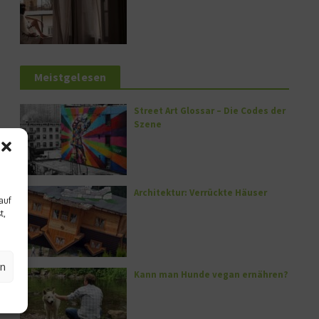
Meistgelesen
Street Art Glossar – Die Codes der
Szene
Architektur: Verrückte Häuser
auf
t,
en
Kann man Hunde vegan ernähren?