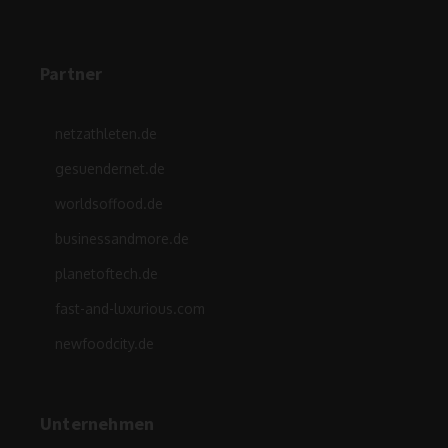
Partner
netzathleten.de
gesuendernet.de
worldsoffood.de
businessandmore.de
planetoftech.de
fast-and-luxurious.com
newfoodcity.de
Unternehmen