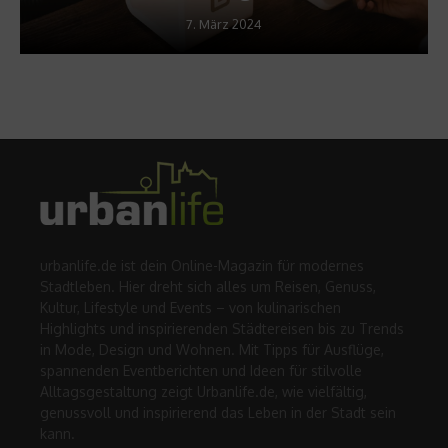
7. März 2024
urbanlife.de ist dein Online-Magazin für modernes
Stadtleben. Hier dreht sich alles um Reisen, Genuss,
Kultur, Lifestyle und Events – von kulinarischen
Highlights und inspirierenden Städtereisen bis zu Trends
in Mode, Design und Wohnen. Mit Tipps für Ausflüge,
spannenden Eventberichten und Ideen für stilvolle
Alltagsgestaltung zeigt Urbanlife.de, wie vielfältig,
genussvoll und inspirierend das Leben in der Stadt sein
kann.