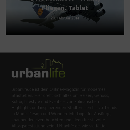
Fliegen, Tablet
20. Februar 2014
urbanlife.de ist dein Online-Magazin für modernes
Stadtleben. Hier dreht sich alles um Reisen, Genuss,
Kultur, Lifestyle und Events – von kulinarischen
Highlights und inspirierenden Städtereisen bis zu Trends
in Mode, Design und Wohnen. Mit Tipps für Ausflüge,
spannenden Eventberichten und Ideen für stilvolle
Alltagsgestaltung zeigt Urbanlife.de, wie vielfältig,