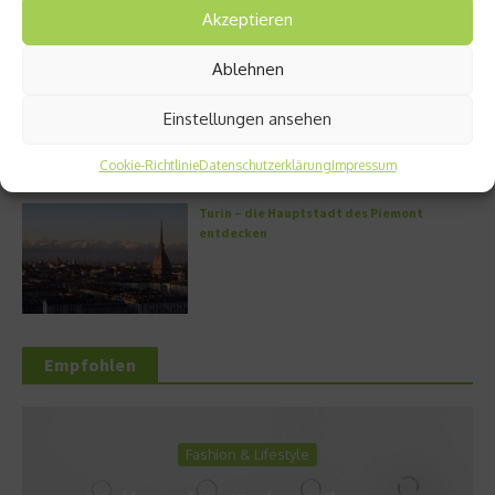
Akzeptieren
Ablehnen
Griechische Kochkunst in Athen: Das Makris
Athens by Domes
Einstellungen ansehen
Cookie-Richtlinie
Datenschutzerklärung
Impressum
Turin – die Hauptstadt des Piemont
entdecken
Empfohlen
Fashion & Lifestyle