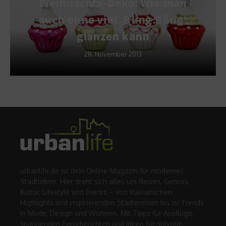
Weihnachts-Deko: Wie man
auch ohne viel ‚Bling Bling‘
glänzen kann
28. November 2013
urbanlife.de ist dein Online-Magazin für modernes
Stadtleben. Hier dreht sich alles um Reisen, Genuss,
Kultur, Lifestyle und Events – von kulinarischen
Highlights und inspirierenden Städtereisen bis zu Trends
in Mode, Design und Wohnen. Mit Tipps für Ausflüge,
spannenden Eventberichten und Ideen für stilvolle