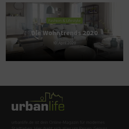
Fashion & Lifestyle
Die Wohntrends 2020
10. April 2020
urbanlife.de ist dein Online-Magazin für modernes
Stadtleben. Hier dreht sich alles um Reisen, Genuss,