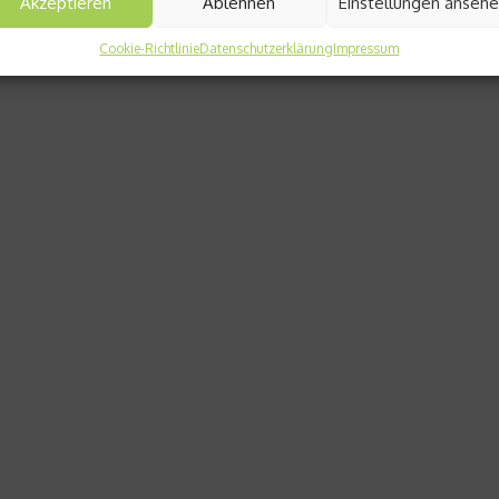
Akzeptieren
Ablehnen
Einstellungen anseh
Cookie-Richtlinie
Datenschutzerklärung
Impressum
Fashion & Lifestyle
Tipps für die Weihnachts-