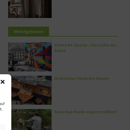
Meistgelesen
Street Art Glossar – Die Codes der
Szene
Architektur: Verrückte Häuser
auf
t,
Kann man Hunde vegan ernähren?