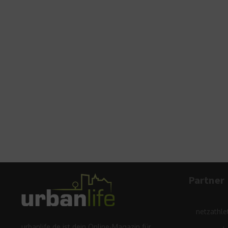
Partner
netzathle
urbanlife.de ist dein Online-Magazin für