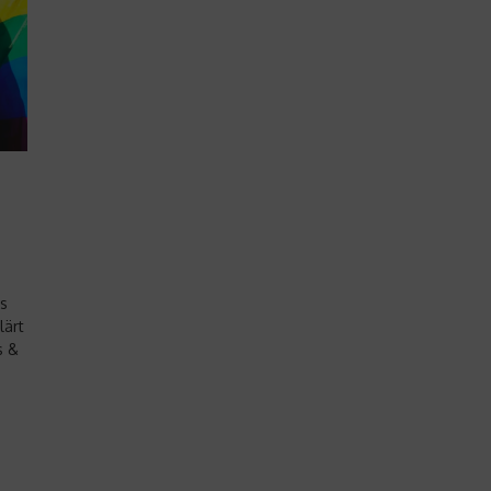
as
lärt
s &