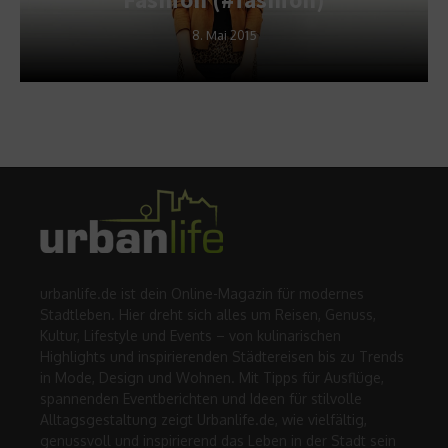
8. Mai 2015
urbanlife.de ist dein Online-Magazin für modernes
Stadtleben. Hier dreht sich alles um Reisen, Genuss,
Kultur, Lifestyle und Events – von kulinarischen
Highlights und inspirierenden Städtereisen bis zu Trends
in Mode, Design und Wohnen. Mit Tipps für Ausflüge,
spannenden Eventberichten und Ideen für stilvolle
Alltagsgestaltung zeigt Urbanlife.de, wie vielfältig,
genussvoll und inspirierend das Leben in der Stadt sein