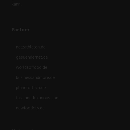
kann.
Partner
netzathleten.de
gesuendernet.de
worldsoffood.de
businessandmore.de
planetoftech.de
fast-and-luxurious.com
newfoodcity.de