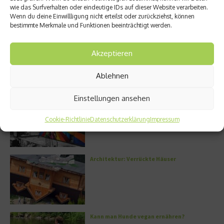
wie das Surfverhalten oder eindeutige IDs auf dieser Website verarbeiten.
Unterwegs rund um das Amyth of Nicosia
Wenn du deine Einwillligung nicht erteilst oder zurückziehst, können
bestimmte Merkmale und Funktionen beeinträchtigt werden.
Akzeptieren
Ablehnen
Meistgelesen
Einstellungen ansehen
Street Art Glossar – Die Codes der Szene
Cookie-Richtlinie
Datenschutzerklärung
Impressum
Architektur: Verrückte Häuser
Kann man Hunde vegan ernähren?