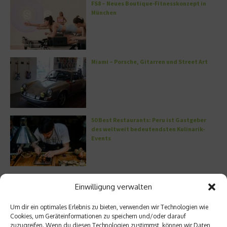
FS8 – Neues Boutique-Fitnesskonzept in
München
Miami – Porsche, Gitarren und Street Art
50 Best Restaurants: Peru ist Gastgeber
des weltweit bedeutendsten Kulinarik-
Events
Vom Homeoffice bis zur Rooftop Bar: Welche
Einwilligung verwalten
Brille passt zu welchem Anlass?
Um dir ein optimales Erlebnis zu bieten, verwenden wir Technologien wie
Cookies, um Geräteinformationen zu speichern und/oder darauf
zuzugreifen. Wenn du diesen Technologien zustimmst, können wir Daten