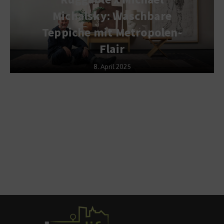
Michalsky: Waschbare
Teppiche mit Metropolen-
Flair
8. April 2025