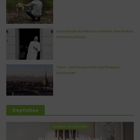
Griechische Kochkunst in Athen: Das Makris
Athens by Domes
Turin – die Hauptstadt des Piemont
entdecken
Empfohlen
Fashion & Lifestyle
Ruggable x Michael