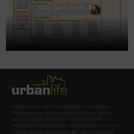
was-war-wann.de
7. November 2016
urbanlife.de ist dein Online-Magazin für modernes
Stadtleben. Hier dreht sich alles um Reisen, Genuss,
Kultur, Lifestyle und Events – von kulinarischen
Highlights und inspirierenden Städtereisen bis zu Trends
in Mode, Design und Wohnen. Mit Tipps für Ausflüge,