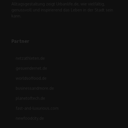
Alltagsgestaltung zeigt Urbanlife.de, wie vielfältig,
genussvoll und inspirierend das Leben in der Stadt sein
kann.
Partner
netzathleten.de
gesuendernet.de
worldsoffood.de
businessandmore.de
planetoftech.de
fast-and-luxurious.com
newfoodcity.de