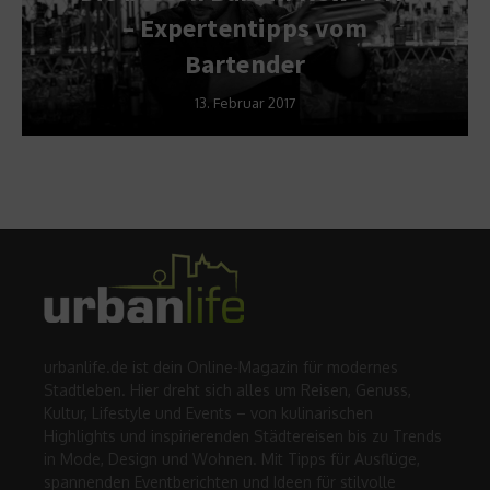
– Expertentipps vom
Bartender
13. Februar 2017
urbanlife.de ist dein Online-Magazin für modernes
Stadtleben. Hier dreht sich alles um Reisen, Genuss,
Kultur, Lifestyle und Events – von kulinarischen
Highlights und inspirierenden Städtereisen bis zu Trends
in Mode, Design und Wohnen. Mit Tipps für Ausflüge,
spannenden Eventberichten und Ideen für stilvolle