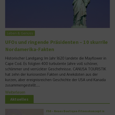
Leben & Genuss
UFOs und ringende Präsidenten – 10 skurrile
Nordamerika-Fakten
Historischer Landgang: Im Jahr 1620 landete die Mayflower in
Cape Cod. Es folgten 400 turbulente Jahre voll schöner,
schlimmer und verrückter Geschehnisse. CANUSA TOURISTIK
hat zehn der kuriosesten Fakten und Anekdoten aus der
kurzen, aber ereignisreichen Geschichte der USA und Kanada
zusammengestellt....
Weiterlesen
Aktuelles
FS8 – Neues Boutique-Fitnesskonzept in