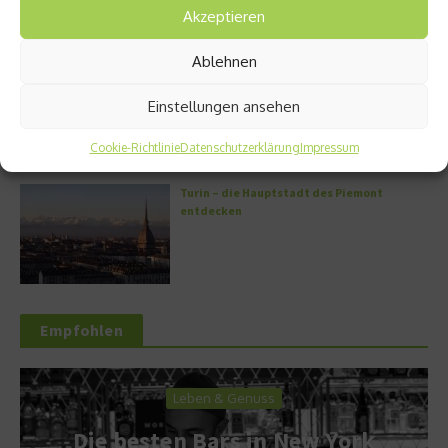
Akzeptieren
Ablehnen
Griechische Kochkunst in Athen: Das Makris
Athens by Domes
Einstellungen ansehen
Cookie-Richtlinie
Datenschutzerklärung
Impressum
Turin – die Hauptstadt des Piemont
entdecken
Empfohlen
Leben & Genuss
Die besten Bars in New York