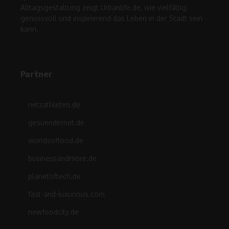
Alltagsgestaltung zeigt Urbanlife.de, wie vielfältig,
genussvoll und inspirierend das Leben in der Stadt sein
kann.
Partner
netzathleten.de
gesuendernet.de
worldsoffood.de
businessandmore.de
planetoftech.de
fast-and-luxurious.com
newfoodcity.de