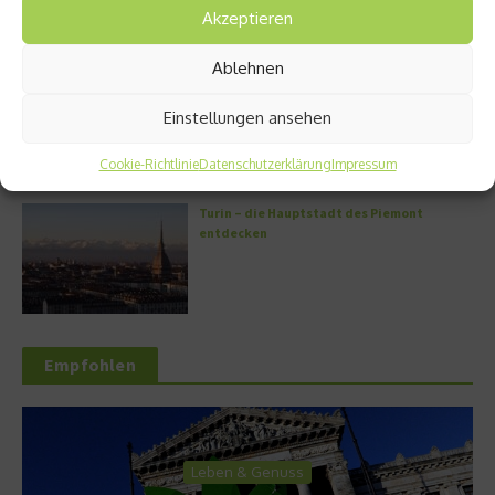
Akzeptieren
Ablehnen
Griechische Kochkunst in Athen: Das Makris
Athens by Domes
Einstellungen ansehen
Cookie-Richtlinie
Datenschutzerklärung
Impressum
Turin – die Hauptstadt des Piemont
entdecken
Empfohlen
Leben & Genuss