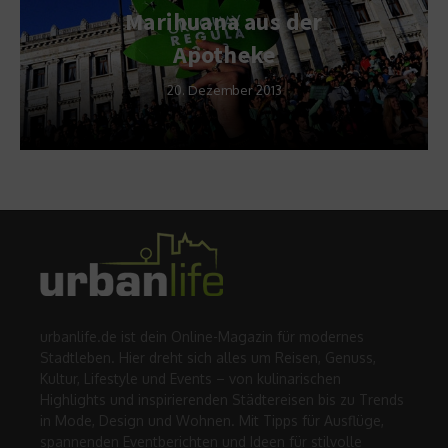
Marihuana aus der
Apotheke
20. Dezember 2013
urbanlife.de ist dein Online-Magazin für modernes
Stadtleben. Hier dreht sich alles um Reisen, Genuss,
Kultur, Lifestyle und Events – von kulinarischen
Highlights und inspirierenden Städtereisen bis zu Trends
in Mode, Design und Wohnen. Mit Tipps für Ausflüge,
spannenden Eventberichten und Ideen für stilvolle