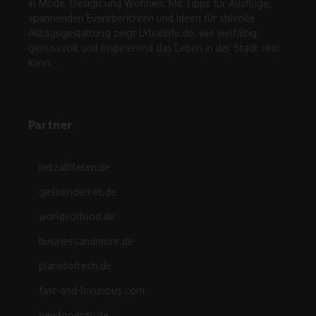
in Mode, Design und Wohnen. Mit Tipps für Ausflüge,
spannenden Eventberichten und Ideen für stilvolle
Alltagsgestaltung zeigt Urbanlife.de, wie vielfältig,
genussvoll und inspirierend das Leben in der Stadt sein
kann.
Partner
netzathleten.de
gesuendernet.de
worldsoffood.de
businessandmore.de
planetoftech.de
fast-and-luxurious.com
newfoodcity.de