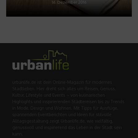
16. Dezember 2016
urbanlife.de ist dein Online-Magazin für modernes
Stadtleben. Hier dreht sich alles um Reisen, Genuss,
Kultur, Lifestyle und Events – von kulinarischen
Highlights und inspirierenden Städtereisen bis zu Trends
in Mode, Design und Wohnen. Mit Tipps für Ausflüge,
spannenden Eventberichten und Ideen für stilvolle
Alltagsgestaltung zeigt Urbanlife.de, wie vielfältig,
genussvoll und inspirierend das Leben in der Stadt sein
kann.