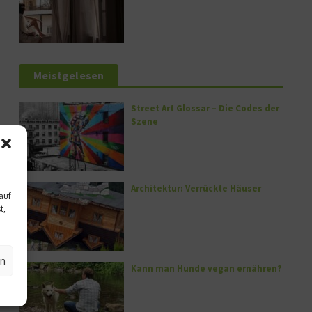
Meistgelesen
Street Art Glossar – Die Codes der
Szene
Architektur: Verrückte Häuser
auf
t,
en
Kann man Hunde vegan ernähren?