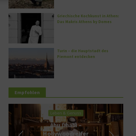
Griechische Kochkunst in Athen:
Das Makris Athens by Domes
Turin – die Hauptstadt des
Piemont entdecken
Empfohlen
Leben & Genuss
Abu Dhabi –
Hollywoodreifer