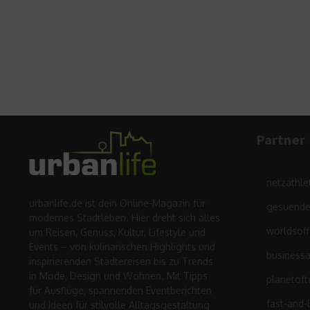
Partner
netzathle
urbanlife.de ist dein Online-Magazin für
gesuende
modernes Stadtleben. Hier dreht sich alles
worldsof
um Reisen, Genuss, Kultur, Lifestyle und
Events – von kulinarischen Highlights und
business
inspirierenden Städtereisen bis zu Trends
in Mode, Design und Wohnen. Mit Tipps
planetoft
für Ausflüge, spannenden Eventberichten
fast-and-
und Ideen für stilvolle Alltagsgestaltung