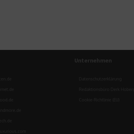
Deutschlands bunteste
Party
5. August 2015
Unternehmen
ten.de
Datenschutzerklärung
rnet.de
Redaktionsbüro Derk Hober
food.de
Cookie-Richtlinie (EU)
andmore.de
ech.de
luxurious.com