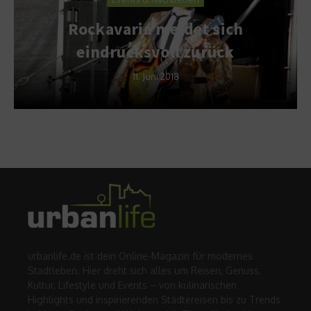
Rockavaria meldet sich
eindrucksvoll zurück
11. Juni 2018
urbanlife.de ist dein Online-Magazin für modernes
Stadtleben. Hier dreht sich alles um Reisen, Genuss,
Kultur, Lifestyle und Events – von kulinarischen
Highlights und inspirierenden Städtereisen bis zu Trends