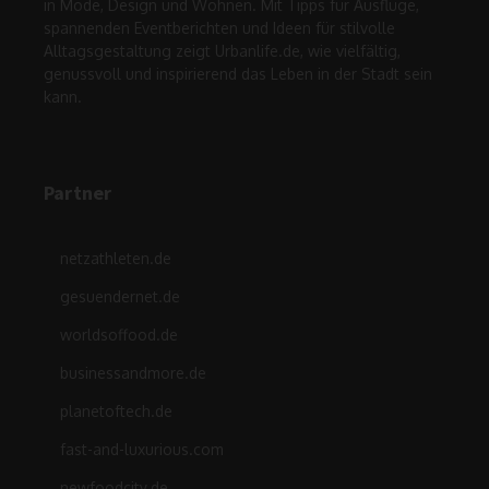
in Mode, Design und Wohnen. Mit Tipps für Ausflüge,
spannenden Eventberichten und Ideen für stilvolle
Alltagsgestaltung zeigt Urbanlife.de, wie vielfältig,
genussvoll und inspirierend das Leben in der Stadt sein
kann.
Partner
netzathleten.de
gesuendernet.de
worldsoffood.de
businessandmore.de
planetoftech.de
fast-and-luxurious.com
newfoodcity.de