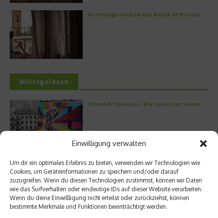
Unterwegs rund um das Amyth of Nicosia
Meistgelesen
Street Art Glossar – Die Codes der Szene
Einwilligung verwalten
Architektur: Verrückte Häuser
Um dir ein optimales Erlebnis zu bieten, verwenden wir Technologien wie
Cookies, um Geräteinformationen zu speichern und/oder darauf
zuzugreifen. Wenn du diesen Technologien zustimmst, können wir Daten
wie das Surfverhalten oder eindeutige IDs auf dieser Website verarbeiten.
Wenn du deine Einwillligung nicht erteilst oder zurückziehst, können
bestimmte Merkmale und Funktionen beeinträchtigt werden.
Kann man Hunde vegan ernähren?