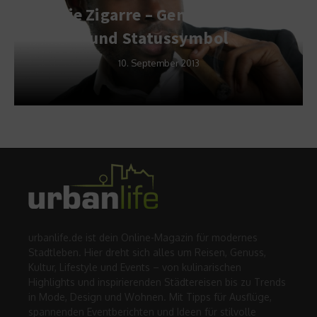
Die Zigarre – Genussmittel
und Statussymbol
10. September 2013
urbanlife.de ist dein Online-Magazin für modernes
Stadtleben. Hier dreht sich alles um Reisen, Genuss,
Kultur, Lifestyle und Events – von kulinarischen
Highlights und inspirierenden Städtereisen bis zu Trends
in Mode, Design und Wohnen. Mit Tipps für Ausflüge,
spannenden Eventberichten und Ideen für stilvolle