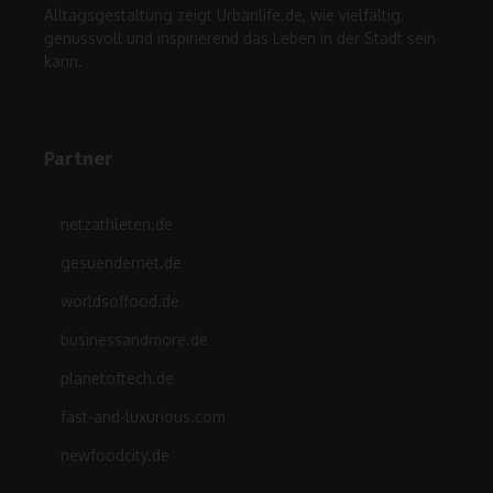
Alltagsgestaltung zeigt Urbanlife.de, wie vielfältig,
genussvoll und inspirierend das Leben in der Stadt sein
kann.
Partner
netzathleten.de
gesuendernet.de
worldsoffood.de
businessandmore.de
planetoftech.de
fast-and-luxurious.com
newfoodcity.de