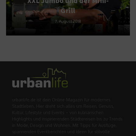
XXL Jumbo und der Mini-
Grill
7. August 2018
urbanlife.de ist dein Online-Magazin für modernes
Stadtleben. Hier dreht sich alles um Reisen, Genuss,
Kultur, Lifestyle und Events – von kulinarischen
Highlights und inspirierenden Städtereisen bis zu Trends
in Mode, Design und Wohnen. Mit Tipps für Ausflüge,
spannenden Eventberichten und Ideen für stilvolle