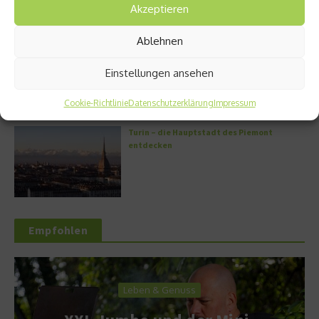
Akzeptieren
Ablehnen
Griechische Kochkunst in Athen: Das Makris
Athens by Domes
Einstellungen ansehen
Cookie-Richtlinie
Datenschutzerklärung
Impressum
Turin – die Hauptstadt des Piemont
entdecken
Empfohlen
Leben & Genuss