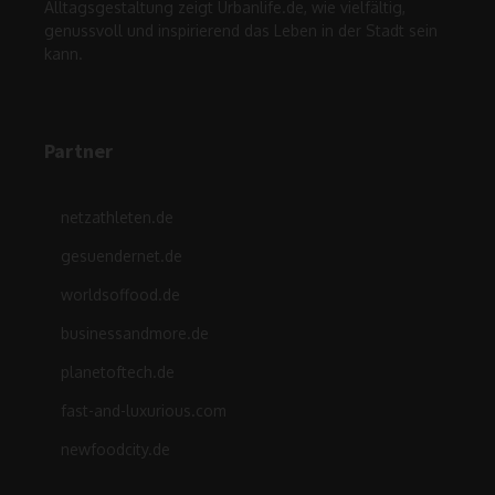
Alltagsgestaltung zeigt Urbanlife.de, wie vielfältig,
genussvoll und inspirierend das Leben in der Stadt sein
kann.
Partner
netzathleten.de
gesuendernet.de
worldsoffood.de
businessandmore.de
planetoftech.de
fast-and-luxurious.com
newfoodcity.de