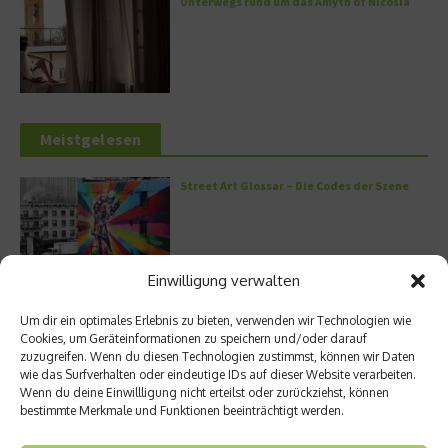
Unterwegs rund um das Amyth of Nicosia
Meistgelesen
Street Art Glossar – Die Codes der Szene
Einwilligung verwalten
Architektur: Verrückte Häuser
Um dir ein optimales Erlebnis zu bieten, verwenden wir Technologien wie
Cookies, um Geräteinformationen zu speichern und/oder darauf
zuzugreifen. Wenn du diesen Technologien zustimmst, können wir Daten
wie das Surfverhalten oder eindeutige IDs auf dieser Website verarbeiten.
Wenn du deine Einwillligung nicht erteilst oder zurückziehst, können
bestimmte Merkmale und Funktionen beeinträchtigt werden.
Kann man Hunde vegan ernähren?