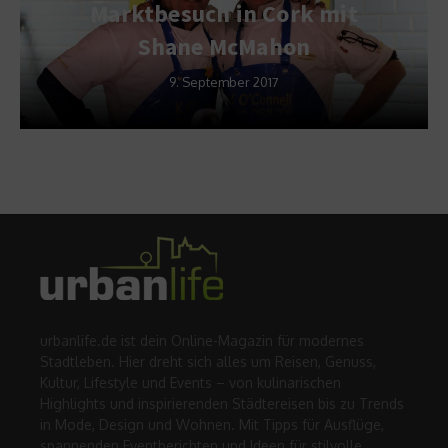
Marktbesuch in Cork mit
Shane McMahon
9. September 2017
urbanlife.de ist dein Online-Magazin für modernes
Stadtleben. Hier dreht sich alles um Reisen, Genuss,
Kultur, Lifestyle und Events – von kulinarischen
Highlights und inspirierenden Städtereisen bis zu Trends
in Mode, Design und Wohnen. Mit Tipps für Ausflüge,
spannenden Eventberichten und Ideen für stilvolle