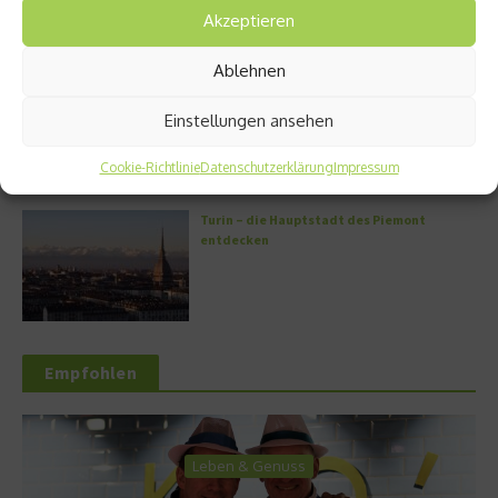
Akzeptieren
Ablehnen
Griechische Kochkunst in Athen: Das Makris
Athens by Domes
Einstellungen ansehen
Cookie-Richtlinie
Datenschutzerklärung
Impressum
Turin – die Hauptstadt des Piemont
entdecken
Empfohlen
Leben & Genuss