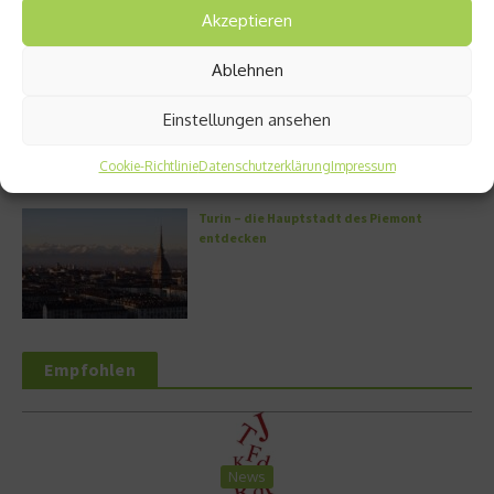
Akzeptieren
Ablehnen
Griechische Kochkunst in Athen: Das Makris
Athens by Domes
Einstellungen ansehen
Cookie-Richtlinie
Datenschutzerklärung
Impressum
Turin – die Hauptstadt des Piemont
entdecken
Empfohlen
News