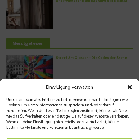
Unterwegs rund um das Amyth of Nicosia
Meistgelesen
Street Art Glossar – Die Codes der Szene
Einwilligung verwalten
Architektur: Verrückte Häuser
Um dir ein optimales Erlebnis zu bieten, verwenden wir Technologien wie
Cookies, um Geräteinformationen zu speichern und/oder darauf
zuzugreifen. Wenn du diesen Technologien zustimmst, können wir Daten
wie das Surfverhalten oder eindeutige IDs auf dieser Website verarbeiten.
Wenn du deine Einwillligung nicht erteilst oder zurückziehst, können
bestimmte Merkmale und Funktionen beeinträchtigt werden.
Kann man Hunde vegan ernähren?