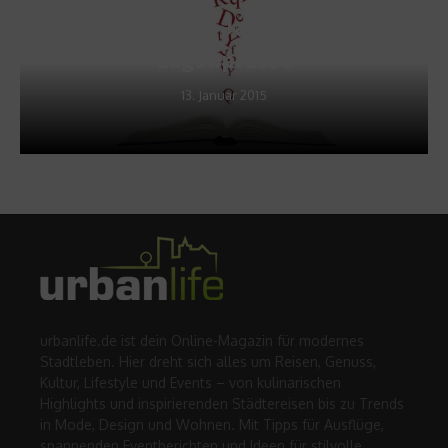
Unwort des Jahres 2014:
Lügenpresse
13. Januar 2015
urbanlife.de ist dein Online-Magazin für modernes
Stadtleben. Hier dreht sich alles um Reisen, Genuss,
Kultur, Lifestyle und Events – von kulinarischen
Highlights und inspirierenden Städtereisen bis zu Trends
in Mode, Design und Wohnen. Mit Tipps für Ausflüge,
spannenden Eventberichten und Ideen für stilvolle