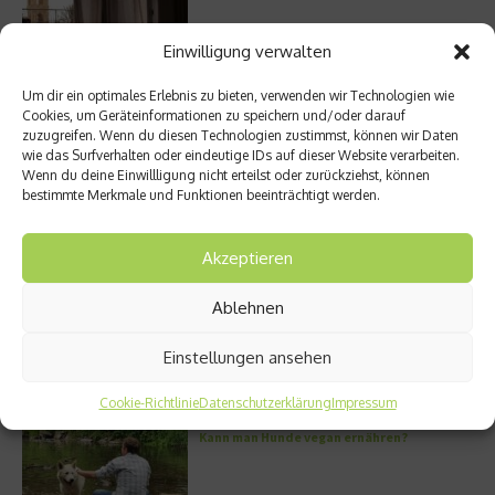
Einwilligung verwalten
Um dir ein optimales Erlebnis zu bieten, verwenden wir Technologien wie
Cookies, um Geräteinformationen zu speichern und/oder darauf
Meistgelesen
zuzugreifen. Wenn du diesen Technologien zustimmst, können wir Daten
wie das Surfverhalten oder eindeutige IDs auf dieser Website verarbeiten.
Wenn du deine Einwillligung nicht erteilst oder zurückziehst, können
Street Art Glossar – Die Codes der Szene
bestimmte Merkmale und Funktionen beeinträchtigt werden.
Akzeptieren
Ablehnen
Architektur: Verrückte Häuser
Einstellungen ansehen
Cookie-Richtlinie
Datenschutzerklärung
Impressum
Kann man Hunde vegan ernähren?