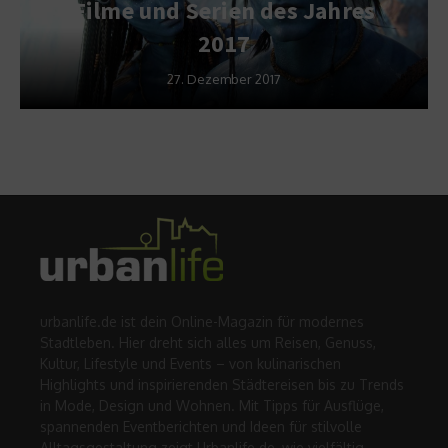
Filme und Serien des Jahres
2017
27. Dezember 2017
urbanlife.de ist dein Online-Magazin für modernes
Stadtleben. Hier dreht sich alles um Reisen, Genuss,
Kultur, Lifestyle und Events – von kulinarischen
Highlights und inspirierenden Städtereisen bis zu Trends
in Mode, Design und Wohnen. Mit Tipps für Ausflüge,
spannenden Eventberichten und Ideen für stilvolle
Alltagsgestaltung zeigt Urbanlife.de, wie vielfältig,