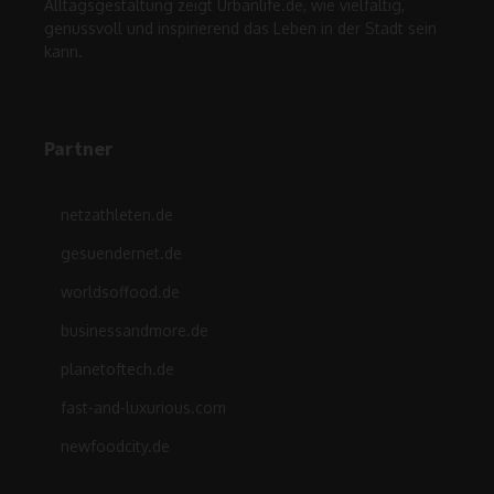
Alltagsgestaltung zeigt Urbanlife.de, wie vielfältig,
genussvoll und inspirierend das Leben in der Stadt sein
kann.
Partner
netzathleten.de
gesuendernet.de
worldsoffood.de
businessandmore.de
planetoftech.de
fast-and-luxurious.com
newfoodcity.de