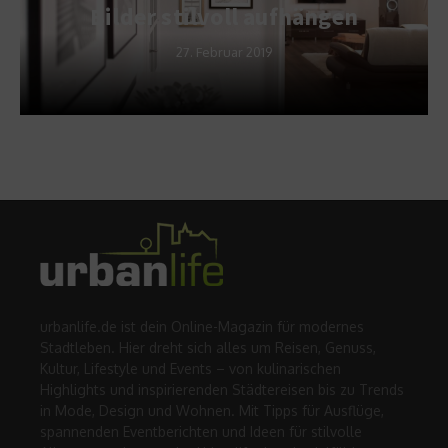
Bilder stilvoll aufhängen
27. Februar 2019
urbanlife.de ist dein Online-Magazin für modernes
Stadtleben. Hier dreht sich alles um Reisen, Genuss,
Kultur, Lifestyle und Events – von kulinarischen
Highlights und inspirierenden Städtereisen bis zu Trends
in Mode, Design und Wohnen. Mit Tipps für Ausflüge,
spannenden Eventberichten und Ideen für stilvolle