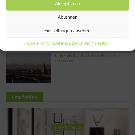
Akzeptieren
Ablehnen
Griechische Kochkunst in Athen: Das Makris
Athens by Domes
Einstellungen ansehen
Cookie-Richtlinie
Datenschutzerklärung
Impressum
Turin – die Hauptstadt des Piemont
entdecken
Empfohlen
Family & Friends