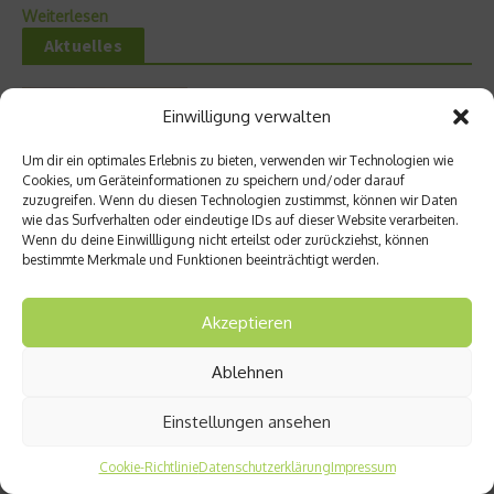
Weiterlesen
Aktuelles
FS8 – Neues Boutique-Fitnesskonzept in
Einwilligung verwalten
München
Um dir ein optimales Erlebnis zu bieten, verwenden wir Technologien wie
Cookies, um Geräteinformationen zu speichern und/oder darauf
zuzugreifen. Wenn du diesen Technologien zustimmst, können wir Daten
wie das Surfverhalten oder eindeutige IDs auf dieser Website verarbeiten.
Miami – Porsche, Gitarren und Street Art
Wenn du deine Einwillligung nicht erteilst oder zurückziehst, können
bestimmte Merkmale und Funktionen beeinträchtigt werden.
Akzeptieren
50 Best Restaurants: Peru ist Gastgeber
Ablehnen
des weltweit bedeutendsten Kulinarik-
Events
Einstellungen ansehen
Cookie-Richtlinie
Datenschutzerklärung
Impressum
Vom Homeoffice bis zur Rooftop Bar: Welche