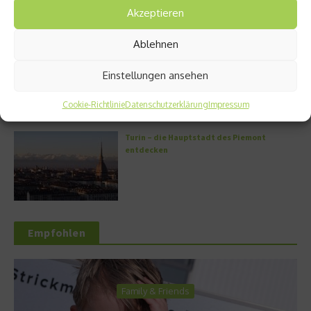
Akzeptieren
Ablehnen
Griechische Kochkunst in Athen: Das Makris
Athens by Domes
Einstellungen ansehen
Cookie-Richtlinie
Datenschutzerklärung
Impressum
Turin – die Hauptstadt des Piemont
entdecken
Empfohlen
Family & Friends