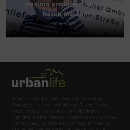
maximo produziert Mund-
Nasen-Masken
16. April 2020
urbanlife.de ist dein Online-Magazin für modernes
Stadtleben. Hier dreht sich alles um Reisen, Genuss,
Kultur, Lifestyle und Events – von kulinarischen
Highlights und inspirierenden Städtereisen bis zu Trends
in Mode, Design und Wohnen. Mit Tipps für Ausflüge,
spannenden Eventberichten und Ideen für stilvolle