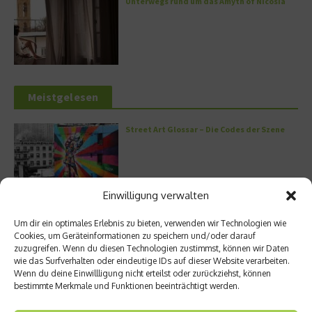
Unterwegs rund um das Amyth of Nicosia
Meistgelesen
Street Art Glossar – Die Codes der Szene
Einwilligung verwalten
Architektur: Verrückte Häuser
Um dir ein optimales Erlebnis zu bieten, verwenden wir Technologien wie
Cookies, um Geräteinformationen zu speichern und/oder darauf
zuzugreifen. Wenn du diesen Technologien zustimmst, können wir Daten
wie das Surfverhalten oder eindeutige IDs auf dieser Website verarbeiten.
Wenn du deine Einwillligung nicht erteilst oder zurückziehst, können
bestimmte Merkmale und Funktionen beeinträchtigt werden.
Kann man Hunde vegan ernähren?