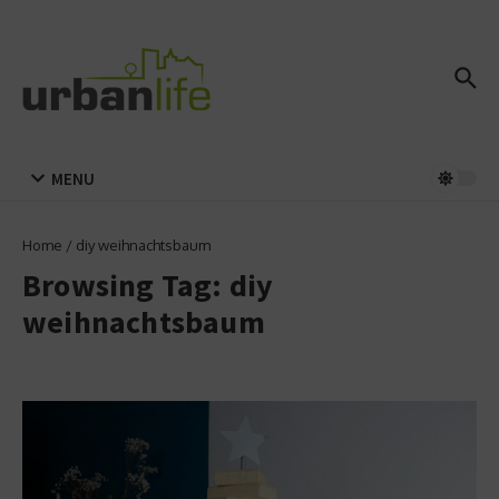
Zum Inhalt springen
MENU
Home
/
diy weihnachtsbaum
Browsing Tag: diy
weihnachtsbaum