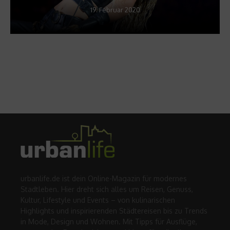
19. Februar 2020
urbanlife.de ist dein Online-Magazin für modernes
Stadtleben. Hier dreht sich alles um Reisen, Genuss,
Kultur, Lifestyle und Events – von kulinarischen
Highlights und inspirierenden Städtereisen bis zu Trends
in Mode, Design und Wohnen. Mit Tipps für Ausflüge,