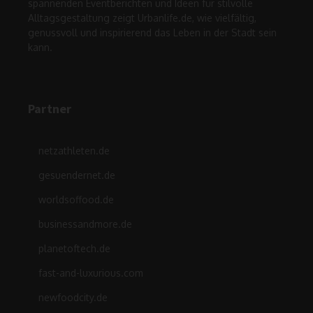
spannenden Eventberichten und Ideen für stilvolle
Alltagsgestaltung zeigt Urbanlife.de, wie vielfältig,
genussvoll und inspirierend das Leben in der Stadt sein
kann.
Partner
netzathleten.de
gesuendernet.de
worldsoffood.de
businessandmore.de
planetoftech.de
fast-and-luxurious.com
newfoodcity.de