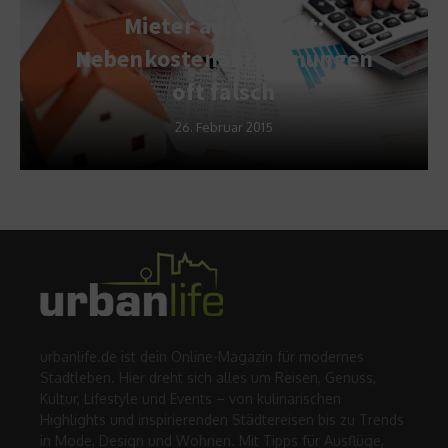
Mieter aufgepasst:
Nebenkostenabrechnungen
oft falsch
26. Februar 2015
urbanlife.de ist dein Online-Magazin für modernes
Stadtleben. Hier dreht sich alles um Reisen, Genuss,
Kultur, Lifestyle und Events – von kulinarischen
Highlights und inspirierenden Städtereisen bis zu Trends
in Mode, Design und Wohnen. Mit Tipps für Ausflüge,