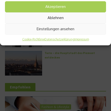
Akzeptieren
Ablehnen
Griechische Kochkunst in Athen: Das Makris
Einstellungen ansehen
Athens by Domes
Cookie-Richtlinie
Datenschutzerklärung
Impressum
Turin – die Hauptstadt des Piemont
entdecken
Empfohlen
Fashion & Lifestyle