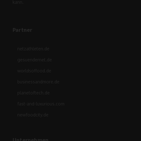
kann.
Partner
netzathleten.de
gesuendernet.de
worldsoffood.de
businessandmore.de
planetoftech.de
fast-and-luxurious.com
newfoodcity.de
Unternehmen