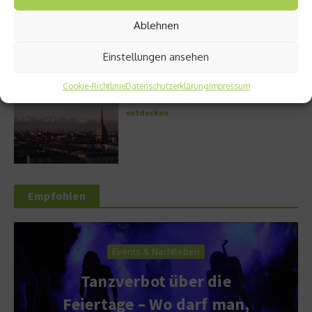
Griechische Kochkunst in Athen: Das Makris
Ablehnen
Athens by Domes
Einstellungen ansehen
Cookie-Richtlinie
Datenschutzerklärung
Impressum
Turin – die Hauptstadt des Piemont
entdecken
Empfohlen
Events & Nachtleben
Tanzverbot über die
Feiertage – Wo darf man,