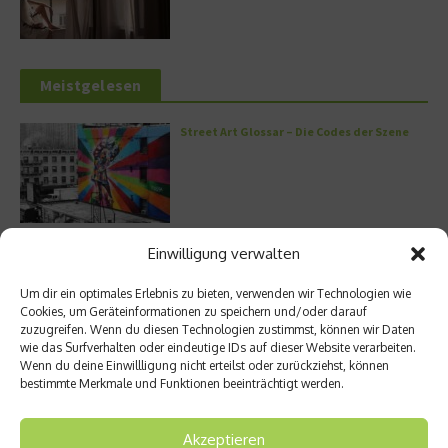
Meistgelesen
Street Art Glossar – Die Codes der Szene
Architektur: Verrückte Häuser
Einwilligung verwalten
Um dir ein optimales Erlebnis zu bieten, verwenden wir Technologien wie
Cookies, um Geräteinformationen zu speichern und/oder darauf
zuzugreifen. Wenn du diesen Technologien zustimmst, können wir Daten
wie das Surfverhalten oder eindeutige IDs auf dieser Website verarbeiten.
Kann man Hunde vegan ernähren?
Wenn du deine Einwillligung nicht erteilst oder zurückziehst, können
bestimmte Merkmale und Funktionen beeinträchtigt werden.
Akzeptieren