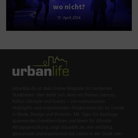
wo nicht?
17. April 2014
urbanlife.de ist dein Online-Magazin für modernes
Stadtleben. Hier dreht sich alles um Reisen, Genuss,
Kultur, Lifestyle und Events – von kulinarischen
Highlights und inspirierenden Städtereisen bis zu Trends
in Mode, Design und Wohnen. Mit Tipps für Ausflüge,
spannenden Eventberichten und Ideen für stilvolle
Alltagsgestaltung zeigt Urbanlife.de, wie vielfältig,
genussvoll und inspirierend das Leben in der Stadt sein