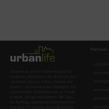
Partner
netzathle
urbanlife.de ist dein Online-Magazin für
gesuende
modernes Stadtleben. Hier dreht sich alles
worldsof
um Reisen, Genuss, Kultur, Lifestyle und
Events – von kulinarischen Highlights und
business
inspirierenden Städtereisen bis zu Trends
in Mode, Design und Wohnen. Mit Tipps
planetoft
für Ausflüge, spannenden Eventberichten
fast-and-
und Ideen für stilvolle Alltagsgestaltung