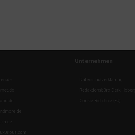
Außenbereich
29. April 2020
Unternehmen
ten.de
Datenschutzerklärung
rnet.de
Redaktionsbüro Derk Hober
food.de
Cookie-Richtlinie (EU)
andmore.de
ech.de
luxurious.com