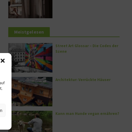
Meistgelesen
Street Art Glossar – Die Codes der
Szene
Architektur: Verrückte Häuser
auf
t,
en
Kann man Hunde vegan ernähren?